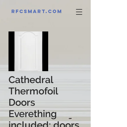
RFCsmart.com
Cathedral
Thermofoil
Doors
Everething
included: doors,