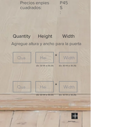
Precios enpies
P
45
cuadrados:
S
:
Quantity
Height
Width
Agregue altura y ancho para la puerta
*
(Ex: 30 1/4 or 30.25)
(Ex: 30 1/4 or 30.25)
*
(Ex: 30 1/4 or 30.25)
(Ex: 30 1/4 or 30.25)
Add Rows