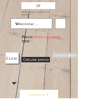
Seleccione el color de la
puerta
Precio
Precio calculado
total :
Compra ahora
CLear
Calcular precio
previous